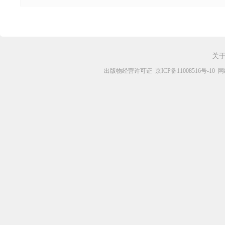
关
出版物经营许可证
京ICP备11008516号-10
网