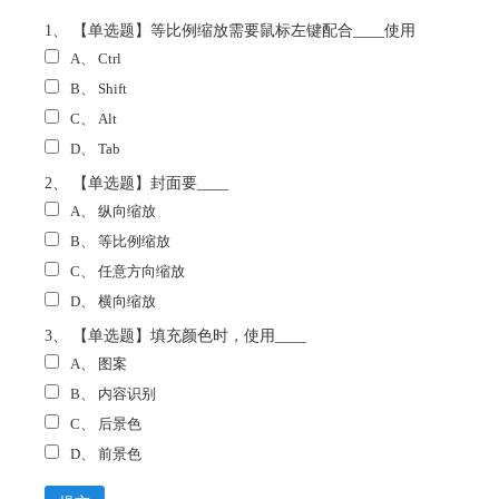
1、 【单选题】等比例缩放需要鼠标左键配合____使用
A、
Ctrl
B、
Shift
C、
Alt
D、
Tab
2、 【单选题】封面要____
A、
纵向缩放
B、
等比例缩放
C、
任意方向缩放
D、
横向缩放
3、 【单选题】填充颜色时，使用____
A、
图案
B、
内容识别
C、
后景色
D、
前景色