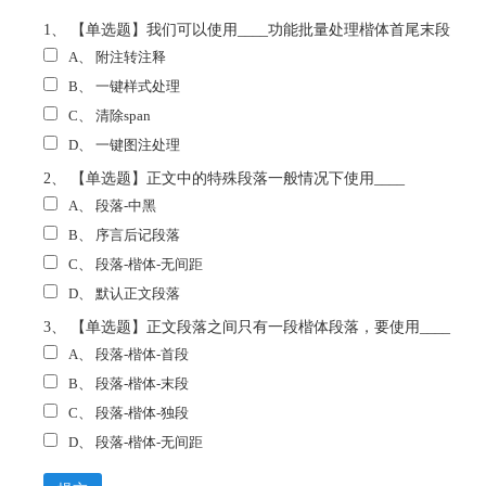
1、 【单选题】我们可以使用____功能批量处理楷体首尾末段
A、
附注转注释
B、
一键样式处理
C、
清除span
D、
一键图注处理
2、 【单选题】正文中的特殊段落一般情况下使用____
A、
段落-中黑
B、
序言后记段落
C、
段落-楷体-无间距
D、
默认正文段落
3、 【单选题】正文段落之间只有一段楷体段落，要使用____
A、
段落-楷体-首段
B、
段落-楷体-末段
C、
段落-楷体-独段
D、
段落-楷体-无间距