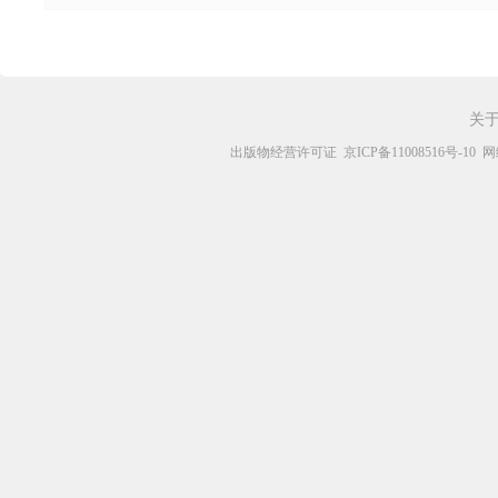
关
出版物经营许可证
京ICP备11008516号-10
网