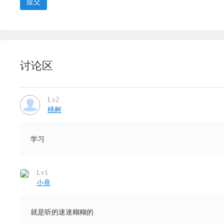
提交
讨论区
Lv2
桃树
学习
Lv1
小熹
就是听的迷迷糊糊的