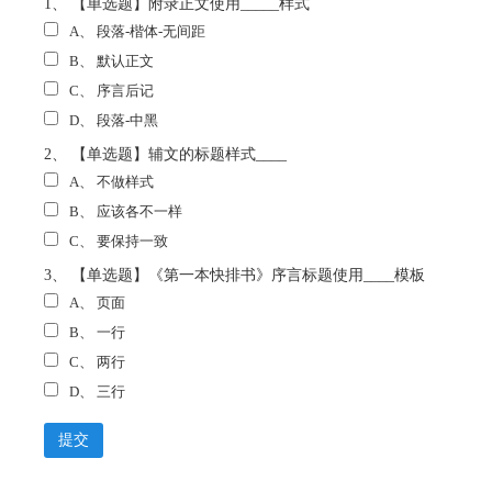
1、 【单选题】附录正文使用_____样式
A、
段落-楷体-无间距
B、
默认正文
C、
序言后记
D、
段落-中黑
2、 【单选题】辅文的标题样式____
A、
不做样式
B、
应该各不一样
C、
要保持一致
3、 【单选题】《第一本快排书》序言标题使用____模板
A、
页面
B、
一行
C、
两行
D、
三行
提交