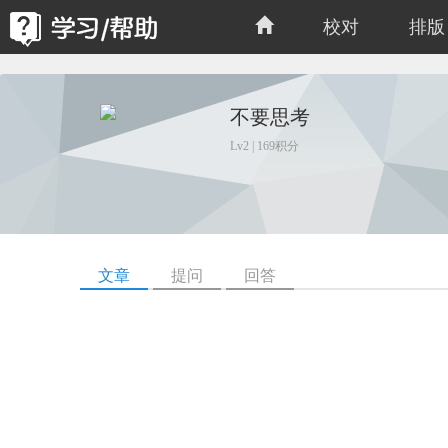
校对
排版
不要思考
Lv2 | 169积分
文章
提问
回答