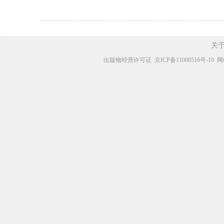
关
出版物经营许可证
京ICP备11008516号-10
网