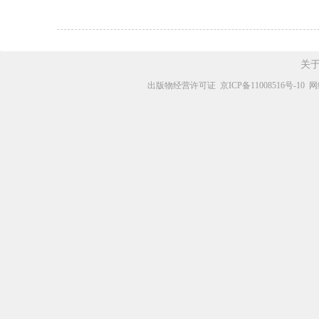
关
出版物经营许可证
京ICP备11008516号-10
网