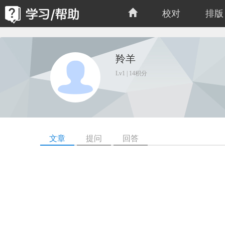
校对
排版
羚羊
Lv1 | 14积分
文章
提问
回答