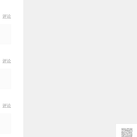
2: 10
排版：图注、表注
课时43
论
评论
1: 50
排版：图片标题
课时44
3: 40
排版：常见注释
课时45
1: 10
排版：参考文献和索引
课时46
2: 40
排版：下载链接
课时47
论
评论
论
评论