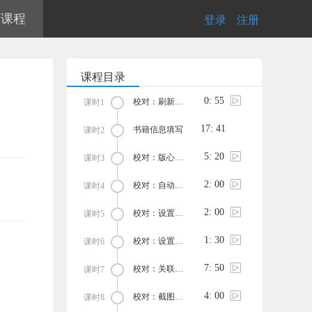
的课程
登录
|
注册
课程目录
0: 55
校对：刷新目录
课时1
17: 41
书籍信息填写
课时2
5: 20
校对：版心编辑
课时3
2: 00
校对：自动识别段落
课时4
2: 00
校对：设置为三级标题
课时5
1: 30
校对：设置为四级标题
课时6
7: 50
校对：关联注释
课时7
4: 00
校对：截图功能
课时8