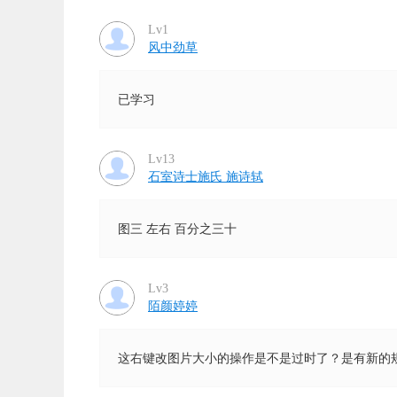
Lv1
风中劲草
已学习
Lv13
石室诗士施氏 施诗轼
图三 左右 百分之三十
Lv3
陌颜婷婷
这右键改图片大小的操作是不是过时了？是有新的