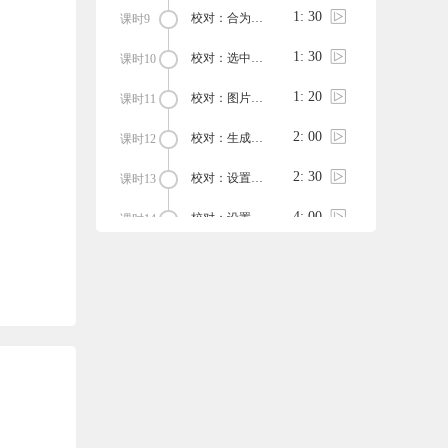
1: 30
校对：合为图片
课时9
1: 30
校对：选中相同图片
课时10
1: 20
校对：图片反色
课时11
2: 00
校对：生成和清除图片表格
课时12
2: 30
校对：设置图题
课时13
4: 00
校对：设置图注
课时14
1: 40
校对：应用全部
课时15
1: 10
排版：目录（主副标题）
课时16
1: 20
排版：目录（锚点）
课时17
1: 20
排版：序言后记（标题标签和正文样式）
课时18
1: 30
排版：序言后记（主副标题）
课时19