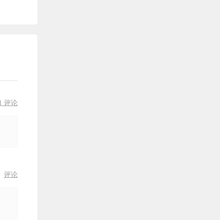
0: 50
排版：特殊体裁的正文
课时31
3: 40
排版：段落引文
课时32
1: 30
排版：诗歌基本规范
课时33
1: 30
排版：七言诗
课时34
1: 00
排版：词、曲、赋正文
课时35
2: 20
排版：五言诗
课时36
1 评论
0: 30
排版：杂言诗
课时37
4: 00
排版：书信、日记类引文
课时38
2: 30
排版：行内图
课时39
论
评论
1: 40
排版：全屏图/背景
课时40
3: 30
排版：图片表格
课时41
2: 40
排版：图片大小设置
课时42