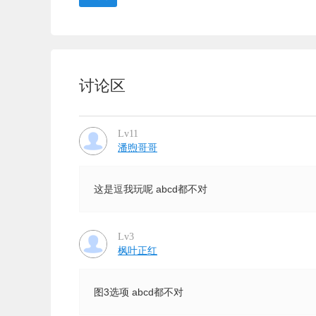
讨论区
Lv11
潘煦哥哥
这是逗我玩呢 abcd都不对
Lv3
枫叶正红
图3选项 abcd都不对