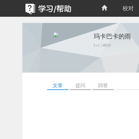
校对
玛卡巴卡的雨
Lv1 | 4积分
文章
提问
回答