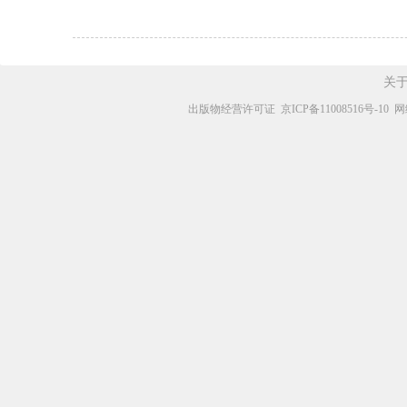
关
出版物经营许可证
京ICP备11008516号-10
网