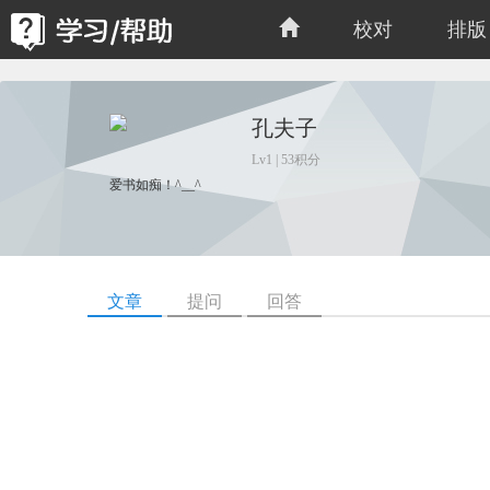
校对
排版
孔夫子
Lv1 | 53积分
爱书如痴！^__^
文章
提问
回答