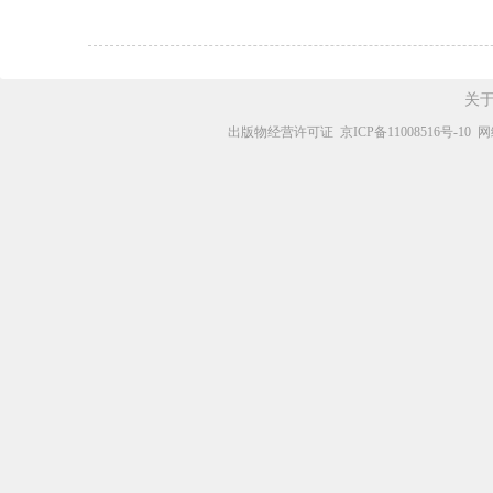
关
出版物经营许可证
京ICP备11008516号-10
网