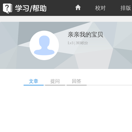
校对
排版
亲亲我的宝贝
Lv3 | 393积分
文章
提问
回答