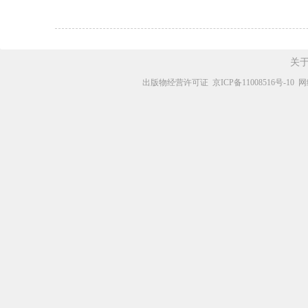
关
出版物经营许可证
京ICP备11008516号-10
网