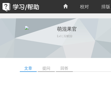
校对
排版
萌混果官
Lv1 | 32积分
文章
提问
回答