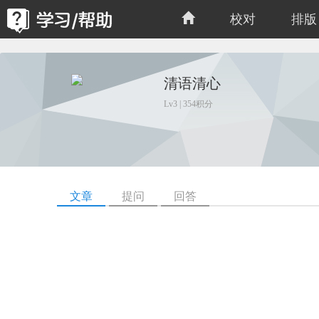
校对
排版
清语清心
Lv3 | 354积分
文章
提问
回答