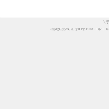
关
出版物经营许可证
京ICP备11008516号-10
网