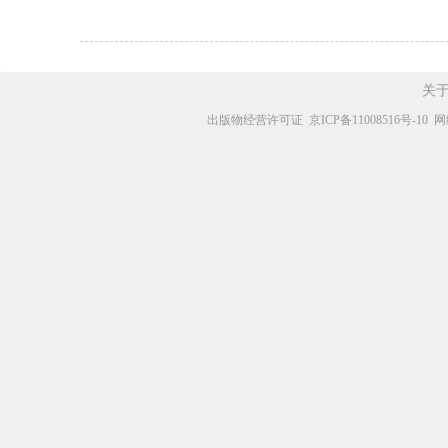
关
出版物经营许可证
京ICP备11008516号-10
网