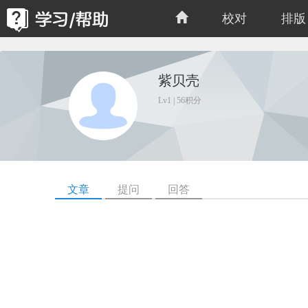
校对
排版
紫贝壳
Lv1 | 56积分
文章
提问
回答