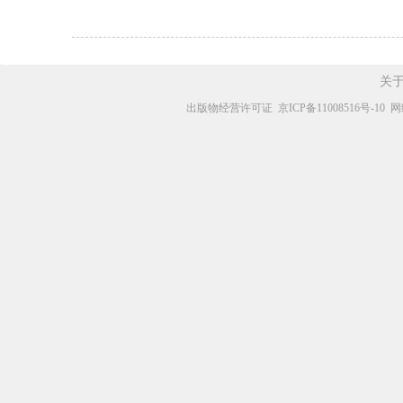
关
出版物经营许可证
京ICP备11008516号-10
网