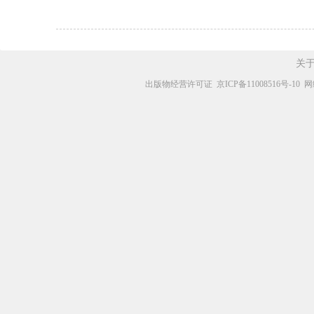
关
出版物经营许可证
京ICP备11008516号-10
网