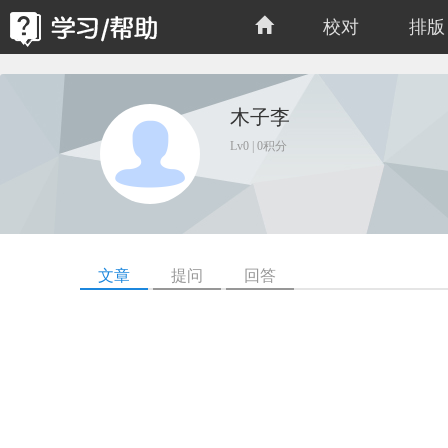
校对
排版
木子李
Lv0 | 0积分
文章
提问
回答