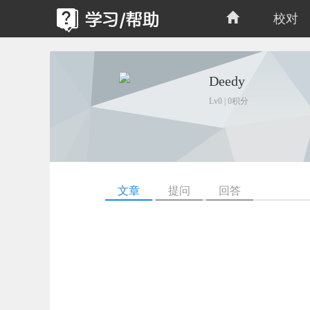
校对
Deedy
Lv0 | 0积分
文章
提问
回答