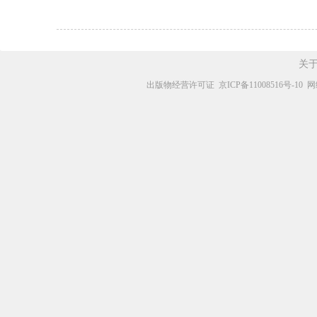
关
出版物经营许可证
京ICP备11008516号-10
网