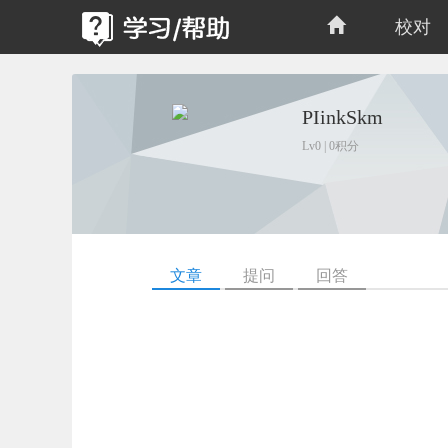
校对
PIinkSkm
Lv0 | 0积分
文章
提问
回答