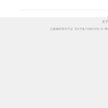
关
出版物经营许可证
京ICP备11008516号-10
网