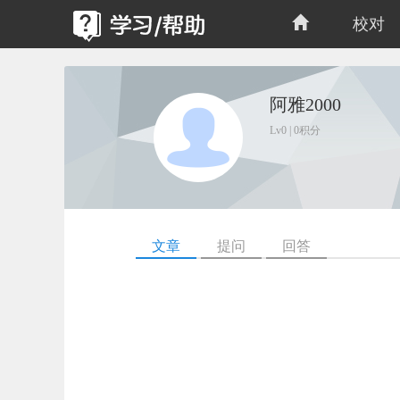
校对
阿雅2000
Lv0 | 0积分
文章
提问
回答