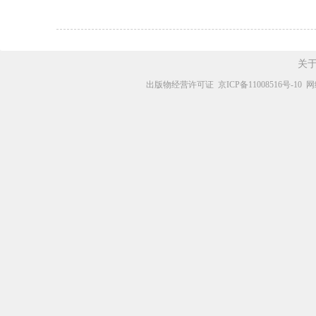
关
出版物经营许可证
京ICP备11008516号-10
网