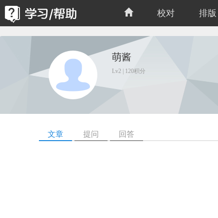
校对
排版
萌酱
Lv2 | 120积分
文章
提问
回答